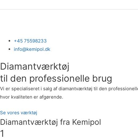
Gå
til
indholdet
+45 75598233
info@kemipol.dk
Diamantværktøj
til den professionelle brug
Vi er specialiseret i salg af diamantværktøj til den professionell
hvor kvaliteten er afgørende.
Se vores værktøj
Diamantværktøj fra Kemipol
1